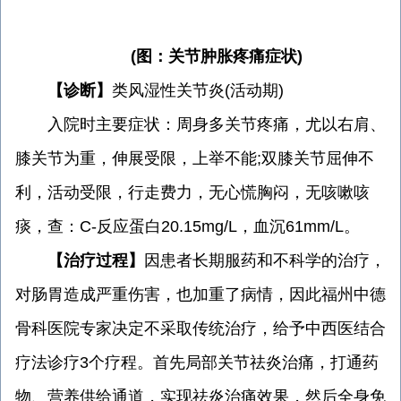
(图：关节肿胀疼痛症状)
【诊断】
类风湿性关节炎(活动期)
入院时主要症状：周身多关节疼痛，尤以右肩、
膝关节为重，伸展受限，上举不能;双膝关节屈伸不
利，活动受限，行走费力，无心慌胸闷，无咳嗽咳
痰，查：C-反应蛋白20.15mg/L，血沉61mm/L。
【治疗过程】
因患者长期服药和不科学的治疗，
对肠胃造成严重伤害，也加重了病情，因此福州中德
骨科医院专家决定不采取传统治疗，给予中西医结合
疗法诊疗3个疗程。首先局部关节祛炎治痛，打通药
物、营养供给通道，实现祛炎治痛效果，然后全身免