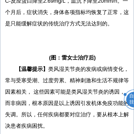
C-反应蛋白降至2.69mg/L，血沉下降至20mm/h。一
个月后，症状消失，身体各项指标均恢复了正常，这
是只能缓解症状的传统治疗方式无法达到的。
(图：雷女士治疗后)
【温馨提示】
类风湿关节炎的发病或病情变化，
常与受寒受潮、过度劳累、精神刺激和生活不规律等
因素相关， 这些因素可能是类风湿关节炎的诱因，
自
挂
而非病因，根本原因是以上诱因引发机体免疫功能的
失调。所以，任何疾病都要对症治疗，要从根本上解
决患者疾病困扰。