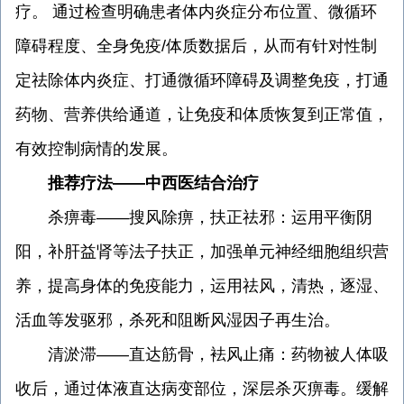
疗。 通过检查明确患者体内炎症分布位置、微循环
障碍程度、全身免疫/体质数据后，从而有针对性制
定祛除体内炎症、打通微循环障碍及调整免疫，打通
药物、营养供给通道，让免疫和体质恢复到正常值，
有效控制病情的发展。
推荐疗法——中西医结合治疗
杀痹毒——搜风除痹，扶正祛邪：运用平衡阴
阳，补肝益肾等法子扶正，加强单元神经细胞组织营
养，提高身体的免疫能力，运用祛风，清热，逐湿、
活血等发驱邪，杀死和阻断风湿因子再生治。
清淤滞——直达筋骨，袪风止痛：药物被人体吸
收后，通过体液直达病变部位，深层杀灭痹毒。缓解