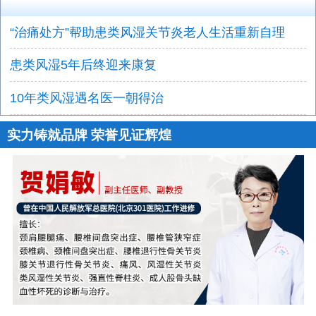
“治痛处方”帮助患类风湿关节炎老人生活重新自理
患类风湿5年后终迎来康复
10年类风湿遇名医一朝得治
实力铸就品牌 荣誉见证辉煌